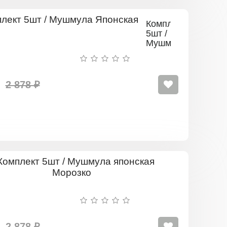
Комплект
5шт /
Мушмула
Японская
2 878 ₽
Комплект
5шт
/
Мушмула
японская
Морозко
2 878 ₽