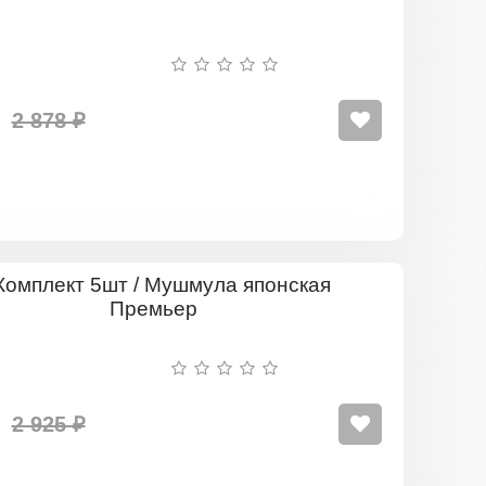
5шт
/
Мушмула
Японская
Танака
2 878 ₽
Комплект
5шт
/
Мушмула
японская
Премьер
2 925 ₽