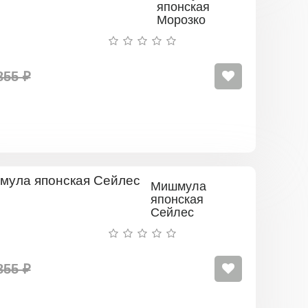
японская
Морозко
855 ₽
Мишмула
японская
Сейлес
855 ₽