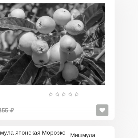
Мишмула
Японская
855 ₽
Мишмула