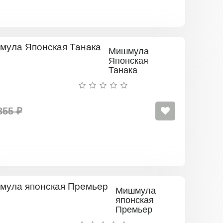
Мишмула
Японская
Танака
855 ₽
Мишмула
японская
Премьер