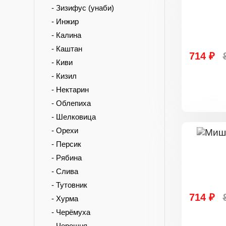
- Зизифус (унаби)
- Инжир
- Калина
- Каштан
714 ₽
- Киви
- Кизил
- Нектарин
- Облепиха
- Шелковица
- Орехи
- Персик
- Рябина
- Слива
- Тутовник
714 ₽
- Хурма
- Черёмуха
- Черешня