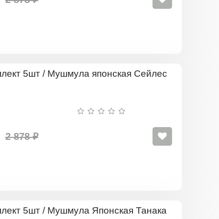
Комплект
5шт
/
Мушмула
японская
Сейлес
2 878 ₽
Комплект