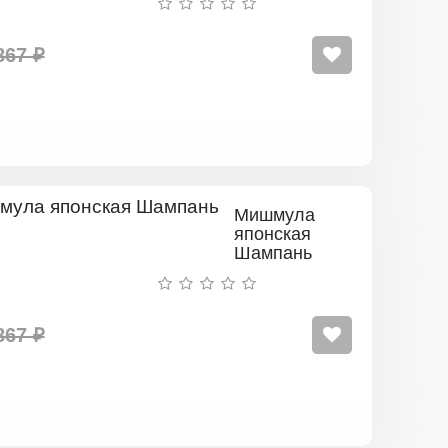
867 ₽
Мишмула
японская
Шампань
867 ₽