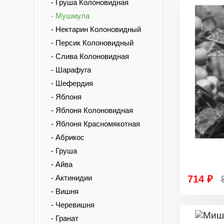
- Груша Колоновидная
- Мушмула
- Нектарин Колоновидный
- Персик Колоновидный
- Слива Колоновидная
- Шарафуга
- Шефердия
- Яблоня
- Яблоня Колоновидная
- Яблоня Красномякотная
- Абрикос
- Груша
- Айва
- Актинидии
714 ₽
- Вишня
- Черевишня
- Гранат