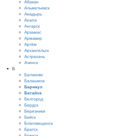
Абакан
Альметьевск
Анадырь
Анапа
Ангарск
Арзамас
Армавир
Артём
Архангельск
Астрахань
Ачинск
Б
Балаково
Балашиха
Барнаул
Батайск
Белгород
Бердск
Березники
Бийск
Благовещенск
Братск
Брянск