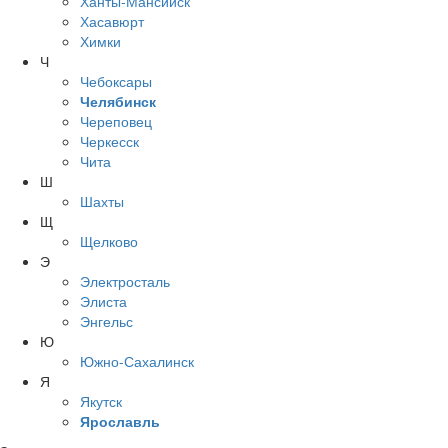
Ханты-Мансийск
Хасавюрт
Химки
Ч
Чебоксары
Челябинск
Череповец
Черкесск
Чита
Ш
Шахты
Щ
Щелково
Э
Электросталь
Элиста
Энгельс
Ю
Южно-Сахалинск
Я
Якутск
Ярославль