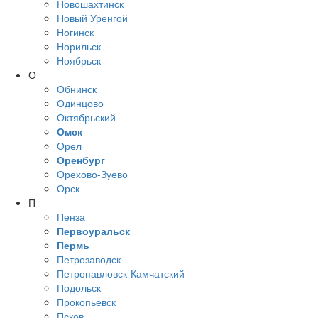
Новошахтинск
Новый Уренгой
Ногинск
Норильск
Ноябрьск
О
Обнинск
Одинцово
Октябрьский
Омск
Орел
Оренбург
Орехово-Зуево
Орск
П
Пенза
Первоуральск
Пермь
Петрозаводск
Петропавловск-Камчатский
Подольск
Прокопьевск
Псков