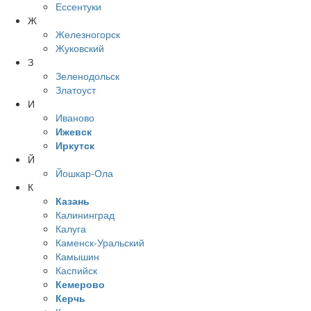
Ессентуки
Ж
Железногорск
Жуковский
З
Зеленодольск
Златоуст
И
Иваново
Ижевск
Иркутск
Й
Йошкар-Ола
К
Казань
Калининград
Калуга
Каменск-Уральский
Камышин
Каспийск
Кемерово
Керчь