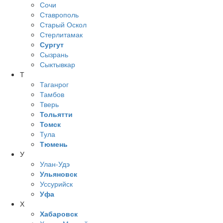
Сочи
Ставрополь
Старый Оскол
Стерлитамак
Сургут
Сызрань
Сыктывкар
Т
Таганрог
Тамбов
Тверь
Тольятти
Томск
Тула
Тюмень
У
Улан-Удэ
Ульяновск
Уссурийск
Уфа
Х
Хабаровск