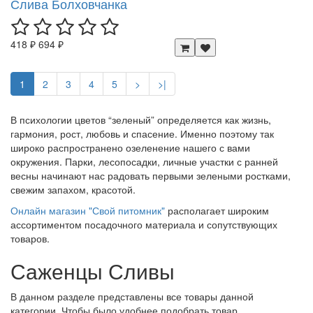
Слива Болховчанка
418 ₽
694 ₽
1
2
3
4
5
>
>|
В психологии цветов “зеленый” определяется как жизнь,
гармония, рост, любовь и спасение. Именно поэтому так
широко распространено озеленение нашего с вами
окружения. Парки, лесопосадки, личные участки с ранней
весны начинают нас радовать первыми зелеными ростками,
свежим запахом, красотой.
Онлайн магазин "Свой питомник"
располагает широким
ассортиментом посадочного материала и сопутствующих
товаров.
Саженцы Сливы
В данном разделе представлены все товары данной
категории. Чтобы было удобнее подобрать товар,