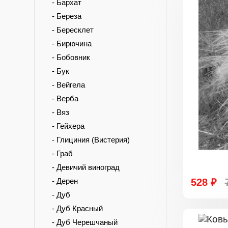
- Бархат
- Береза
- Бересклет
- Бирючина
- Бобовник
- Бук
- Вейгела
- Верба
- Вяз
- Гейхера
- Глициния (Вистерия)
- Граб
- Девичий виноград
- Дерен
528 ₽
- Дуб
- Дуб Красный
- Дуб Черешчаный