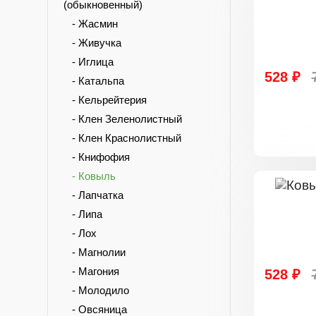
(обыкновенный)
- Жасмин
- Живучка
- Иглица
528 ₽
- Катальпа
- Кельрейтерия
- Клен Зеленолистный
- Клен Краснолистный
- Книфофия
- Ковыль
- Лапчатка
- Липа
- Лох
- Магнолии
- Магония
528 ₽
- Молодило
- Овсяница