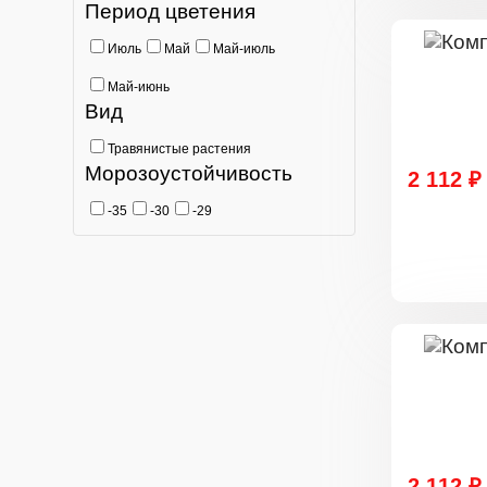
Период цветения
Июль
Май
Май-июль
Май-июнь
Вид
Травянистые растения
Морозоустойчивость
2 112 ₽
-35
-30
-29
2 112 ₽