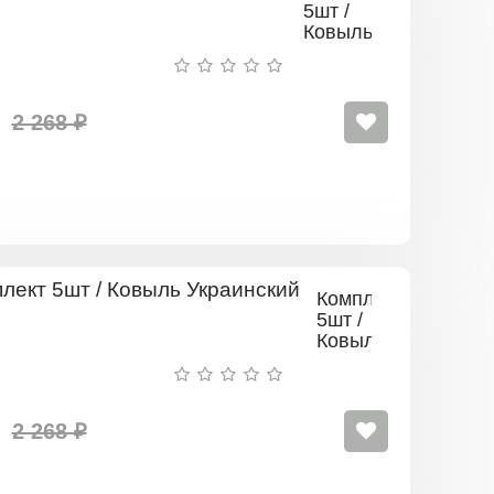
5шт /
Ковыль
Перистый
2 268 ₽
Комплект
5шт /
Ковыль
Украинский
2 268 ₽