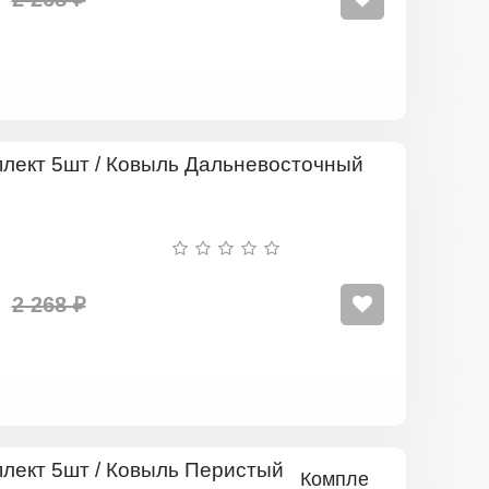
Комплект
5шт
/
Ковыль
Дальневос
2 268 ₽
Комплект