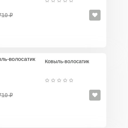
710 ₽
Ковыль-волосатик
710 ₽