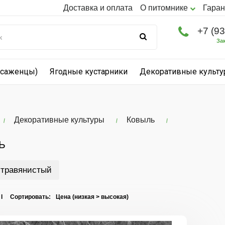
Доставка и оплата
О питомнике
Гаран
+7 (9
За
(саженцы)
Ягодные кустарники
Декоративные культ
Декоративные культуры
Ковыль
Ь
 травянистый
 I Сортировать: