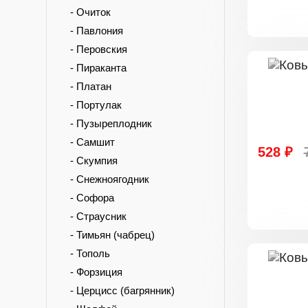
- Очиток
- Павлония
- Перовския
- Пираканта
- Платан
- Портулак
- Пузыреплодник
- Самшит
528 ₽
- Скумпия
- Снежноягодник
- Софора
- Страусник
- Тимьян (чабрец)
- Тополь
- Форзиция
- Церцисс (багрянник)