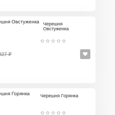
Черешня
Овстуженка
927 ₽
Черешня Горянка