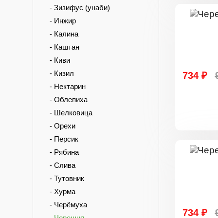
- Зизифус (унаби)
- Инжир
- Калина
- Каштан
- Киви
- Кизил
734 ₽
- Нектарин
- Облепиха
- Шелковица
- Орехи
- Персик
- Рябина
- Слива
- Тутовник
- Хурма
- Черёмуха
734 ₽
- Черешня