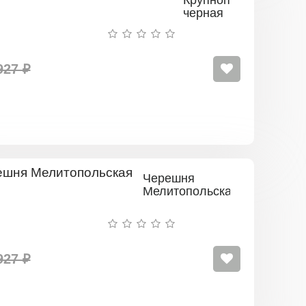
Крупноплодная
черная
927 ₽
Черешня
Мелитопольская
927 ₽