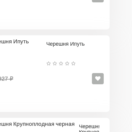
Черешня Ипуть
927 ₽
Черешня