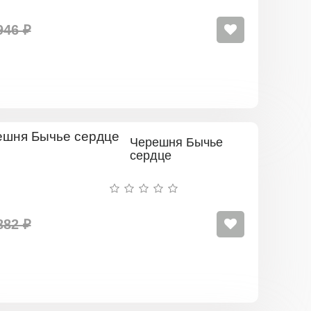
946 ₽
Черешня Бычье
сердце
882 ₽