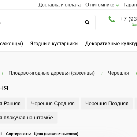
Доставка и оплата
О питомнике
Гаран
+7 (9
За
(саженцы)
Ягодные кустарники
Декоративные культ
Плодово-ягодные деревья (саженцы)
Черешня
НЯ
я Ранняя
Черешня Средняя
Черешня Поздняя
я плакучая на штамбе
 I Сортировать: