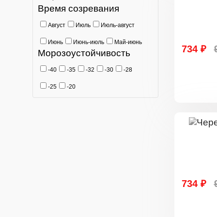
Время созревания
Август
Июль
Июль-август
Июнь
Июнь-июль
Май-июнь
734 ₽
Морозоустойчивость
-40
-35
-32
-30
-28
-25
-20
734 ₽