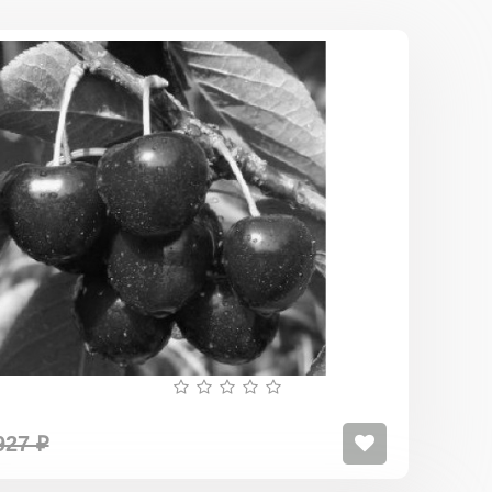
Черешня
Аделина
927 ₽