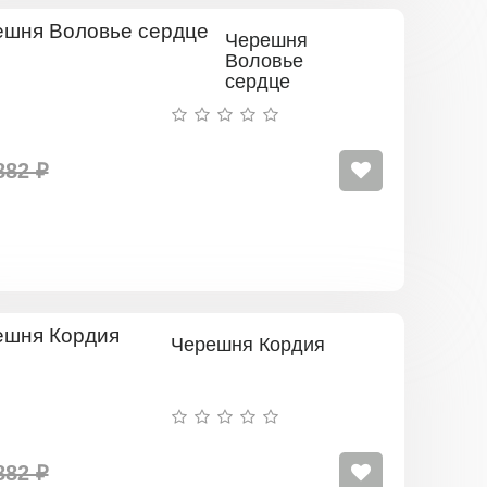
Черешня
Воловье
сердце
882 ₽
Черешня Кордия
882 ₽