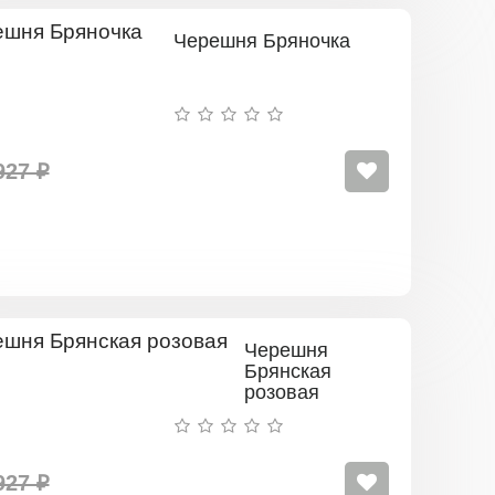
Черешня Бряночка
927 ₽
Черешня
Брянская
розовая
927 ₽