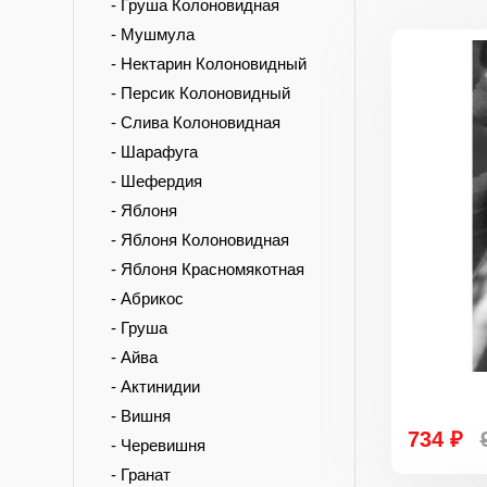
- Груша Колоновидная
- Мушмула
- Нектарин Колоновидный
- Персик Колоновидный
- Слива Колоновидная
- Шарафуга
- Шефердия
- Яблоня
- Яблоня Колоновидная
- Яблоня Красномякотная
- Абрикос
- Груша
- Айва
- Актинидии
- Вишня
734 ₽
- Черевишня
- Гранат